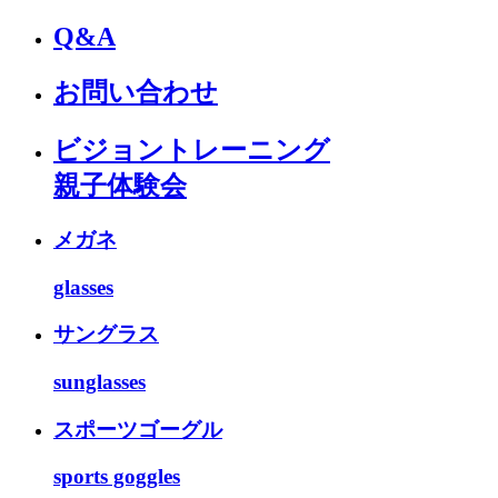
Q&A
お問い合わせ
ビジョントレーニング
親子体験会
メガネ
glasses
サングラス
sunglasses
スポーツゴーグル
sports goggles