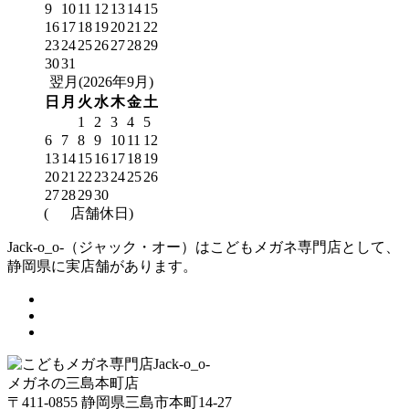
9
10
11
12
13
14
15
16
17
18
19
20
21
22
23
24
25
26
27
28
29
30
31
翌月(2026年9月)
日
月
火
水
木
金
土
1
2
3
4
5
6
7
8
9
10
11
12
13
14
15
16
17
18
19
20
21
22
23
24
25
26
27
28
29
30
(
店舗休日)
Jack-o_o-（ジャック・オー）はこどもメガネ専門店として、
静岡県に実店舗があります。
メガネの三島本町店
〒411-0855 静岡県三島市本町14-27