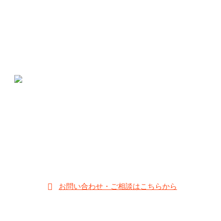
Jack-o_o-（ジャック・オー）はこどもメガネ専門店とし
て、静岡県に実店舗があります。
メガネの三島本町店
〒411-0855 静岡県三島市本町14-27
;
055-981-2638
【営業時間】10:00～19:00
【定休日】毎週水曜日・第2、4、5火曜日
お子様のメガネの他にも、大人メガネ・サングラス・補聴器等の取
り扱いある他2店舗が静岡県内にあります。
お問い合わせ・ご相談はこちらから