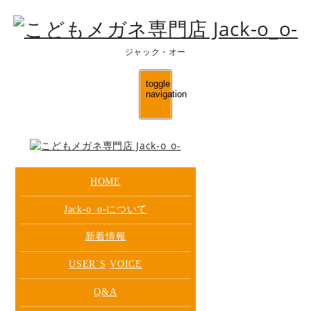
ジャック・オー
toggle
navigation
HOME
Jack-o_o-について
新着情報
USER`S
VOICE
Q&A