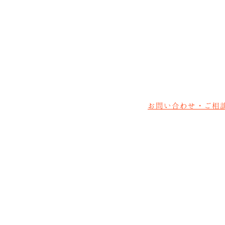
〒411-0855 静岡県三島市本町1
055-981-2638
;
【営業時間】10:00～19:00
【
お子様のメガネの他にも、大人メガ
静岡県内にあります。
お問い合わせ・ご相
〒412-0042 静岡県御殿場市萩原
0550-83-8348
;
【営業時間】10:00～19:00
【