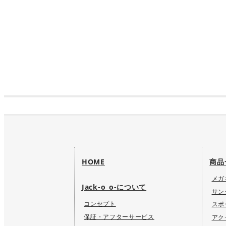
HOME
商品
メガ
Jack-o_o-について
サン
コンセプト
スポ
保証・アフターサービス
アク