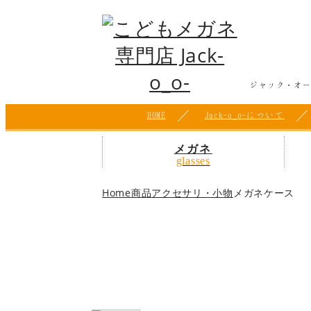
ジャック・オ
HOME
Jack-o_o-について
メガネ
glasses
Home
商品
アクセサリ・小物
メガネケース