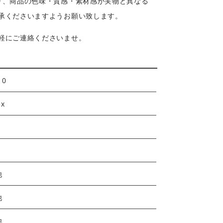
り、商品の色味・質感・素材感が実物と異なる
承くださいますようお願い致します。
軽にご連絡くださいませ。
10
ex
他
他
他