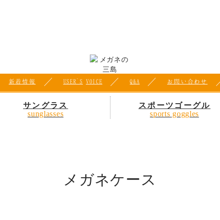
ー
新着情報
USER`S
VOICE
Q&A
お問い合わせ
サングラス
スポーツゴーグル
sunglasses
sports goggles
メガネケース