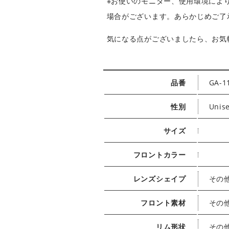
※お使いのモニター、使用環境によ
場合がございます。あらかじめご了
気になる点がございましたら、お気
GA-1
品番
Unis
性別
サイズ
フロントカラー
その
レンズシェイプ
その
フロント素材
その
リム形状