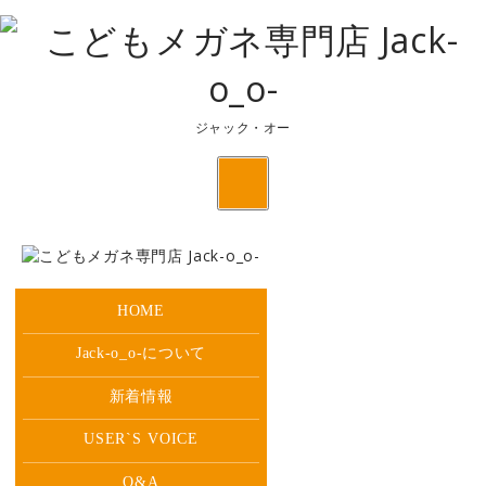
ジャック・オー
toggle
navigation
HOME
Jack-o_o-について
新着情報
USER`S
VOICE
Q&A