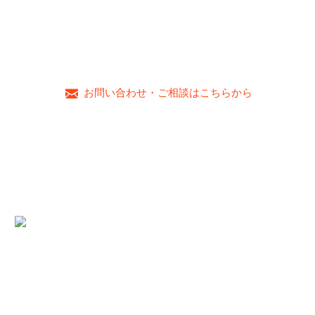
【営業時間】10:00～19:00
【定休日】毎週水曜日・第2、4、5火曜日
お子様のメガネの他にも、大人メガネ・サングラス・補聴器等の取り
扱いある他2店舗が静岡県内にあります。
お問い合わせ・ご相談はこちらから
メガネのムラカミ
〒412-0042 静岡県御殿場市萩原631-2
0550-83-8348
;
【営業時間】10:00～19:00
【定休日】木曜日