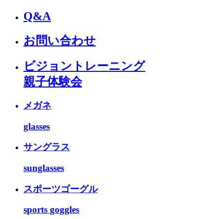
Q&A
お問い合わせ
ビジョントレーニング
親子体験会
メガネ
glasses
サングラス
sunglasses
スポーツゴーグル
sports goggles