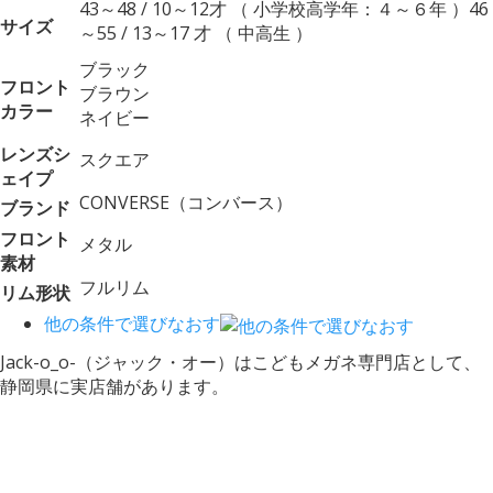
43～48 / 10～12才 （ 小学校高学年：４～６年 ）46
サイズ
～55 / 13～17 才 （ 中高生 ）
ブラック
フロント
ブラウン
カラー
ネイビー
レンズシ
スクエア
ェイプ
CONVERSE（コンバース）
ブランド
フロント
メタル
素材
フルリム
リム形状
他の条件で選びなおす
Jack-o_o-（ジャック・オー）はこどもメガネ専門店として、
静岡県に実店舗があります。