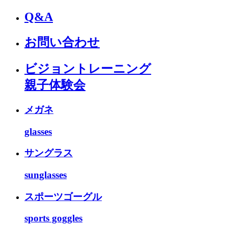
Q&A
お問い合わせ
ビジョントレーニング
親子体験会
メガネ
glasses
サングラス
sunglasses
スポーツゴーグル
sports goggles