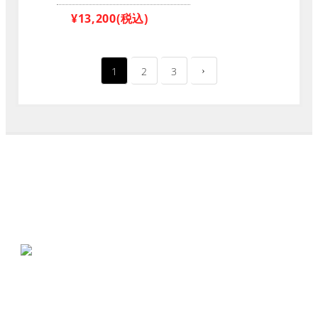
¥13,200
(税込)
1
2
3
Jack-o_o-（ジャック・オー）はこどもメガネ専門店とし
て、静岡県に実店舗があります。
メガネの三島本町店
〒411-0855 静岡県三島市本町14-27
055-981-2638
;