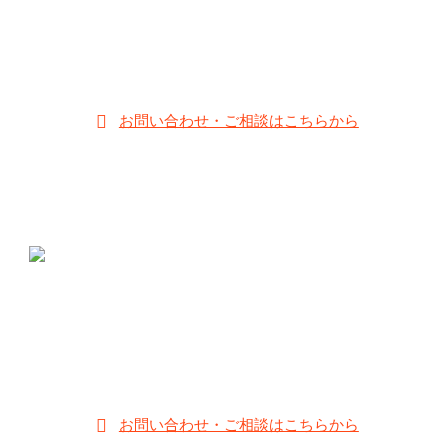
【営業時間】10:00～19:00
【定休日】毎週水曜日・第2、4、5火曜日
お子様のメガネの他にも、大人メガネ・サングラス・補聴器等の取
り扱いある他2店舗が静岡県内にあります。
お問い合わせ・ご相談はこちらから
メガネのムラカミ
〒412-0042 静岡県御殿場市萩原631-2
0550-83-8348
;
【営業時間】10:00～19:00
【定休日】木曜日
お問い合わせ・ご相談はこちらから