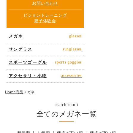
お問い合わせ
ビジョントレーニング
親子体験会
メガネ
glasses
サングラス
sunglasses
スポーツゴーグル
sports goggles
アクセサリ・小物
accessories
Home
商品
メガネ
search result
全てのメガネ一覧
新着順
人気順
価格が安い順
価格が高い順