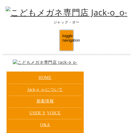
ジャック・オー
toggle
navigation
HOME
Jack-o_o-について
新着情報
USER`S
VOICE
Q&A