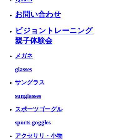
お問い合わせ
ビジョントレーニング
親子体験会
メガネ
glasses
サングラス
sunglasses
スポーツゴーグル
sports goggles
アクセサリ・小物