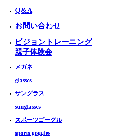
Q&A
お問い合わせ
ビジョントレーニング
親子体験会
メガネ
glasses
サングラス
sunglasses
スポーツゴーグル
sports goggles