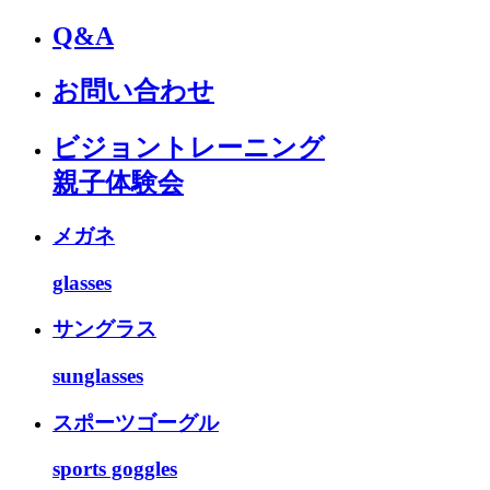
Q&A
お問い合わせ
ビジョントレーニング
親子体験会
メガネ
glasses
サングラス
sunglasses
スポーツゴーグル
sports goggles