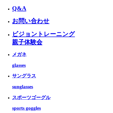
Q&A
お問い合わせ
ビジョントレーニング
親子体験会
メガネ
glasses
サングラス
sunglasses
スポーツゴーグル
sports goggles