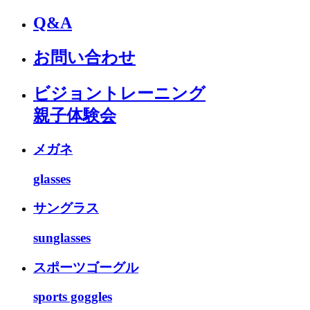
Q&A
お問い合わせ
ビジョントレーニング
親子体験会
メガネ
glasses
サングラス
sunglasses
スポーツゴーグル
sports goggles