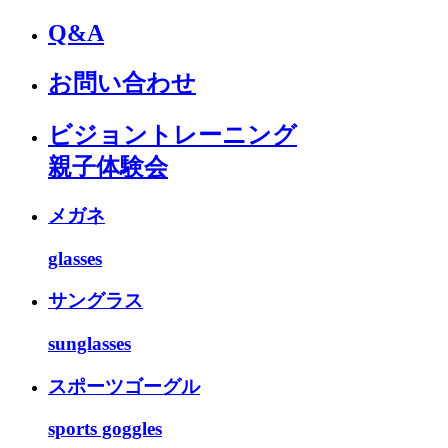
Q&A
お問い合わせ
ビジョントレーニング
親子体験会
メガネ
glasses
サングラス
sunglasses
スポーツゴーグル
sports goggles