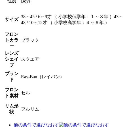
性別
Boys
38～45 / 6～9才 （ 小学校低学年：１～３年 ）43～
サイズ
48 / 10～12才 （ 小学校高学年：４～６年 ）
フロン
トカラ
ブラック
ー
レンズ
シェイ
スクエア
プ
ブラン
Ray-Ban（レイバン）
ド
フロン
セル
ト素材
リム形
フルリム
状
他の条件で選びなおす