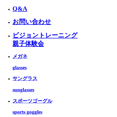
Q&A
お問い合わせ
ビジョントレーニング
親子体験会
メガネ
glasses
サングラス
sunglasses
スポーツゴーグル
sports goggles