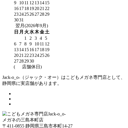
9
10
11
12
13
14
15
16
17
18
19
20
21
22
23
24
25
26
27
28
29
30
31
翌月(2026年9月)
日
月
火
水
木
金
土
1
2
3
4
5
6
7
8
9
10
11
12
13
14
15
16
17
18
19
20
21
22
23
24
25
26
27
28
29
30
(
店舗休日)
Jack-o_o-（ジャック・オー）はこどもメガネ専門店として、
静岡県に実店舗があります。
メガネの三島本町店
〒411-0855 静岡県三島市本町14-27