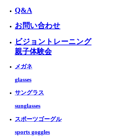
Q&A
お問い合わせ
ビジョントレーニング
親子体験会
メガネ
glasses
サングラス
sunglasses
スポーツゴーグル
sports goggles