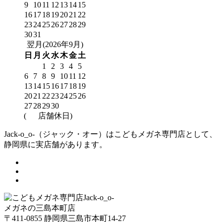
9
10
11
12
13
14
15
16
17
18
19
20
21
22
23
24
25
26
27
28
29
30
31
翌月(2026年9月)
日
月
火
水
木
金
土
1
2
3
4
5
6
7
8
9
10
11
12
13
14
15
16
17
18
19
20
21
22
23
24
25
26
27
28
29
30
(
店舗休日)
Jack-o_o-（ジャック・オー）はこどもメガネ専門店として、
静岡県に実店舗があります。
メガネの三島本町店
〒411-0855 静岡県三島市本町14-27