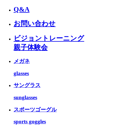
Q&A
お問い合わせ
ビジョントレーニング
親子体験会
メガネ
glasses
サングラス
sunglasses
スポーツゴーグル
sports goggles