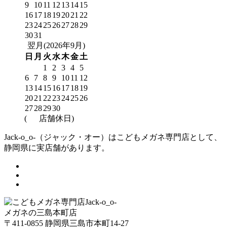
9
10
11
12
13
14
15
16
17
18
19
20
21
22
23
24
25
26
27
28
29
30
31
翌月(2026年9月)
日
月
火
水
木
金
土
1
2
3
4
5
6
7
8
9
10
11
12
13
14
15
16
17
18
19
20
21
22
23
24
25
26
27
28
29
30
(
店舗休日)
Jack-o_o-（ジャック・オー）はこどもメガネ専門店として、
静岡県に実店舗があります。
メガネの三島本町店
〒411-0855 静岡県三島市本町14-27