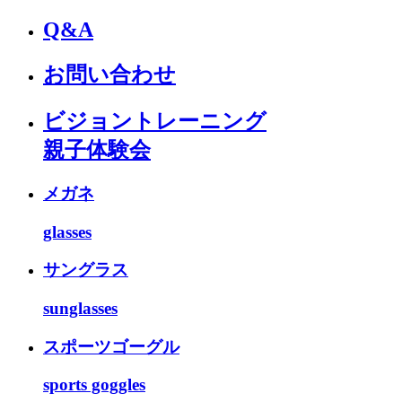
Q&A
お問い合わせ
ビジョントレーニング
親子体験会
メガネ
glasses
サングラス
sunglasses
スポーツゴーグル
sports goggles