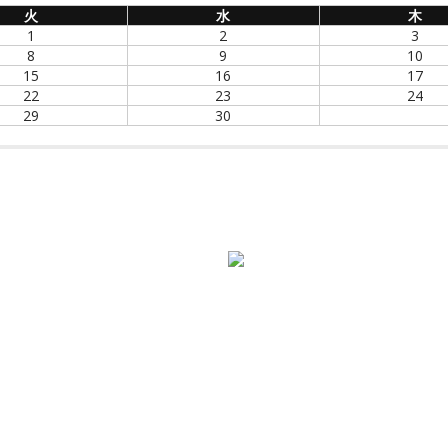
火
水
木
1
2
3
8
9
10
15
16
17
22
23
24
29
30
_o-（ジャック・オー）はこどもメガネ専門店として、静岡県に実店
〒411-0855 静岡県三島市本町1
055-981-2638
;
【営業時間】10:00～19:00
【定休日
お子様のメガネの他にも、大人メガ
静岡県内にあります。