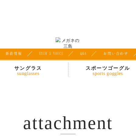
ー
新着情報
USER`S
VOICE
Q&A
お問い合わせ
サングラス
スポーツゴーグル
sunglasses
sports goggles
attachment