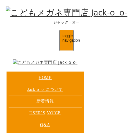
ジャック・オー
toggle
navigation
HOME
Jack-o_o-について
新着情報
USER`S
VOICE
Q&A