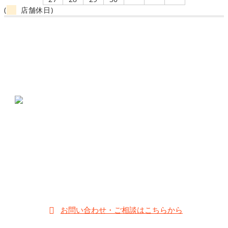
(
店舗休日)
Jack-o_o-（ジャック・オー）はこどもメガネ専門店とし
て、静岡県に実店舗があります。
メガネの三島本町店
〒411-0855 静岡県三島市本町14-27
055-981-2638
;
【営業時間】10:00～19:00
【定休日】毎週水曜日・第2、4、5火曜日
お子様のメガネの他にも、大人メガネ・サングラス・補聴器等の取
り扱いある他2店舗が静岡県内にあります。
お問い合わせ・ご相談はこちらから