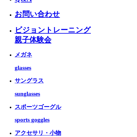
お問い合わせ
ビジョントレーニング
親子体験会
メガネ
glasses
サングラス
sunglasses
スポーツゴーグル
sports goggles
アクセサリ・小物