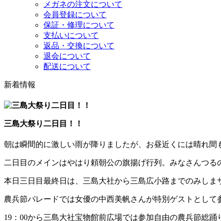
メガネの注文について
会員登録について
保証・修理について
支払いについて
返品・交換について
退会について
配送について
新着情報
三島大祭り二日目！！
朝は瞬間的に激しい雨が降りましたが、お昼近くには晴れ間
二日目のメインはやはり頼朝公の旗揚げ行列。みなさんつる
本日三日目最終日は、三島大社から三島広小路までのみしま
農兵節パレードでは女優の中西美帆さんが特別ゲストとして参
19：00から三島大社宝物館前広場では参加自由の農兵節総