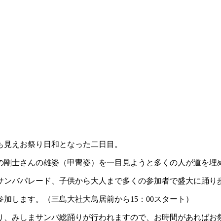
も見えお祭り日和となった二日目。
の剛士さんの雄姿（甲冑姿）を一目見ようと多くの人が道を埋
サンバパレード、子供から大人まで多くの参加者で盛大に踊り
加します。（三島大社大鳥居前から15：00スタート）
踊り、みしまサンバ総踊りが行われますので、お時間があれば