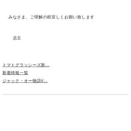
みなさま、ご理解の程宜しくお願い致します
店主
トマトグラッシーズ新...
新着情報一覧
ジャック・オー物語V...
Jack-o_o-（ジャック・オー）はこどもメガネ専門店とし
て、静岡県に実店舗があります。