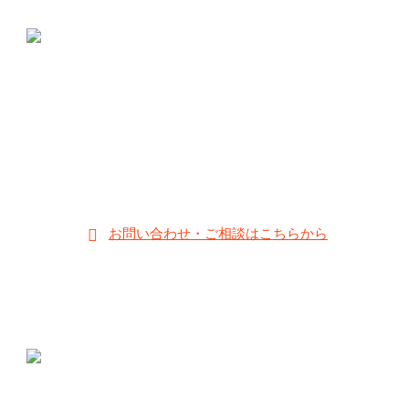
メガネの三島本町店
〒411-0855 静岡県三島市本町14-27
;
055-981-2638
【営業時間】10:00～19:00
【定休日】毎週水曜日・第2、4、5火曜日
お子様のメガネの他にも、大人メガネ・サングラス・補聴器等の取
り扱いある他2店舗が静岡県内にあります。
お問い合わせ・ご相談はこちらから
メガネのムラカミ
〒412-0042 静岡県御殿場市萩原631-2