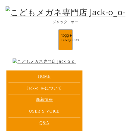
ジャック・オー
toggle
navigation
HOME
Jack-o_o-について
新着情報
USER`S
VOICE
Q&A