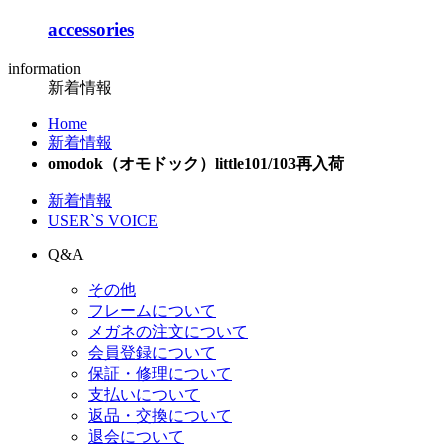
accessories
information
新着情報
Home
新着情報
omodok（オモドック）little101/103再入荷
新着情報
USER`S VOICE
Q&A
その他
フレームについて
メガネの注文について
会員登録について
保証・修理について
支払いについて
返品・交換について
退会について