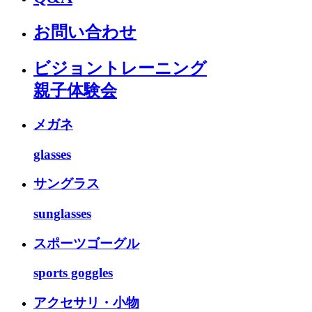
お問い合わせ
ビジョントレーニング
親子体験会
メガネ
glasses
サングラス
sunglasses
スポーツゴーグル
sports goggles
アクセサリ・小物