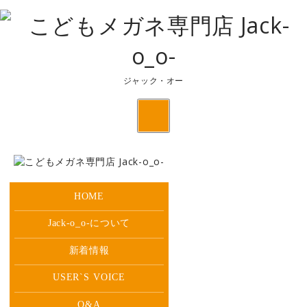
ジャック・オー
toggle
navigation
HOME
Jack-o_o-について
新着情報
USER`S
VOICE
Q&A