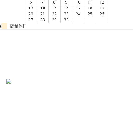
6
7
8
9
10
11
12
13
14
15
16
17
18
19
20
21
22
23
24
25
26
27
28
29
30
(
店舗休日)
Jack-o_o-（ジャック・オー）はこどもメガネ専門店として、
静岡県に実店舗があります。
メガネの三島本町店
〒411-0855 静岡県三島市本町14-27
055-981-2638
;
【営業時間】10:00～19:00
【定休日】毎週水曜日・第2、4、5火曜日
お子様のメガネの他にも、大人メガネ・サングラス・補聴器等の取り