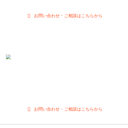
扱いある他2店舗が静岡県内にあります。
お問い合わせ・ご相談はこちらから
メガネのムラカミ
〒412-0042 静岡県御殿場市萩原631-2
0550-83-8348
;
【営業時間】10:00～19:00
【定休日】木曜日
お問い合わせ・ご相談はこちらから