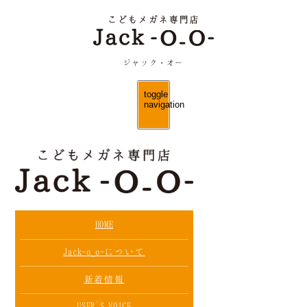
ジャック・オー
toggle
navigation
HOME
Jack-o_o-について
新着情報
USER`S
VOICE