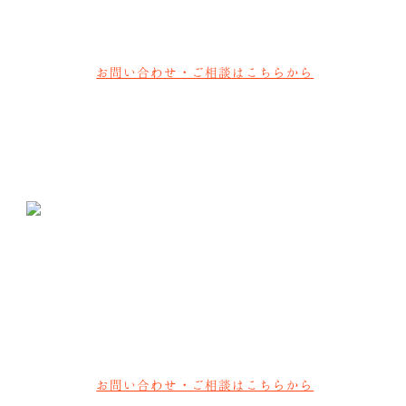
お子様のメガネの他にも、大人メガネ・サングラス・補聴器等の取
り扱いある他2店舗が静岡県内にあります。
お問い合わせ・ご相談はこちらから
メガネのムラカミ
〒412-0042 静岡県御殿場市萩原631-2
0550-83-8348
;
【営業時間】10:00～19:00
【定休日】木曜日
お問い合わせ・ご相談はこちらから