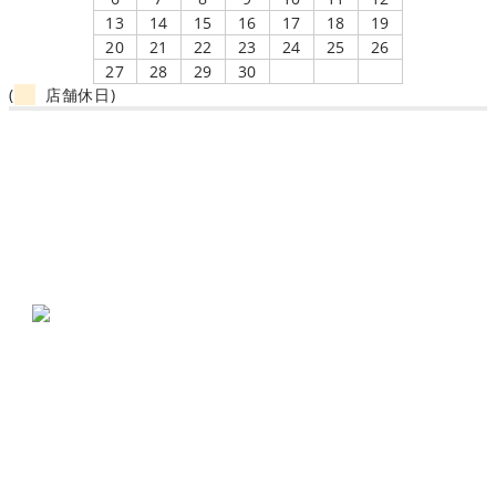
13
14
15
16
17
18
19
20
21
22
23
24
25
26
27
28
29
30
(
店舗休日)
Jack-o_o-（ジャック・オー）はこどもメガネ専門店とし
て、静岡県に実店舗があります。
メガネの三島本町店
〒411-0855 静岡県三島市本町14-27
055-981-2638
;
【営業時間】10:00～19:00
【定休日】毎週水曜日・第2、4、5火曜日