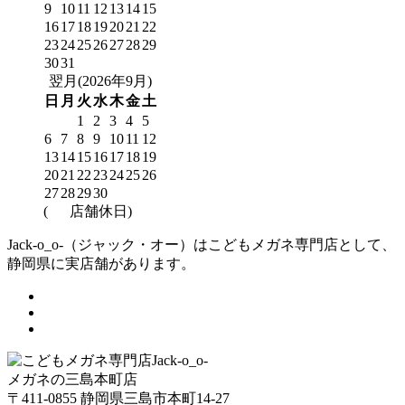
9
10
11
12
13
14
15
16
17
18
19
20
21
22
23
24
25
26
27
28
29
30
31
翌月(2026年9月)
日
月
火
水
木
金
土
1
2
3
4
5
6
7
8
9
10
11
12
13
14
15
16
17
18
19
20
21
22
23
24
25
26
27
28
29
30
(
店舗休日)
Jack-o_o-（ジャック・オー）はこどもメガネ専門店として、
静岡県に実店舗があります。
メガネの三島本町店
〒411-0855 静岡県三島市本町14-27