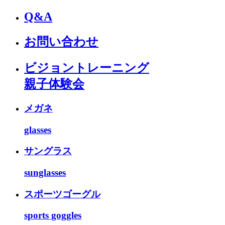
Q&A
お問い合わせ
ビジョントレーニング
親子体験会
メガネ
glasses
サングラス
sunglasses
スポーツゴーグル
sports goggles